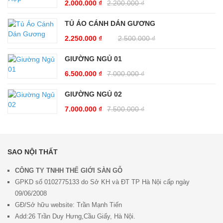
2.000.000
₫
2.200.000
₫
TỦ ÁO CÁNH DÁN GƯƠNG
2.250.000
₫
2.500.000
₫
GIƯỜNG NGỦ 01
6.500.000
₫
7.000.000
₫
GIƯỜNG NGỦ 02
7.000.000
₫
7.500.000
₫
SAO NỘI THẤT
CÔNG TY TNHH THẾ GIỚI SÀN GỖ
GPKD số 0102775133 do Sở KH và ĐT TP Hà Nội cấp ngày
09/06/2008
GĐ/Sở hữu website: Trần Mạnh Tiến
Add:26 Trần Duy Hưng,Cầu Giấy, Hà Nội.