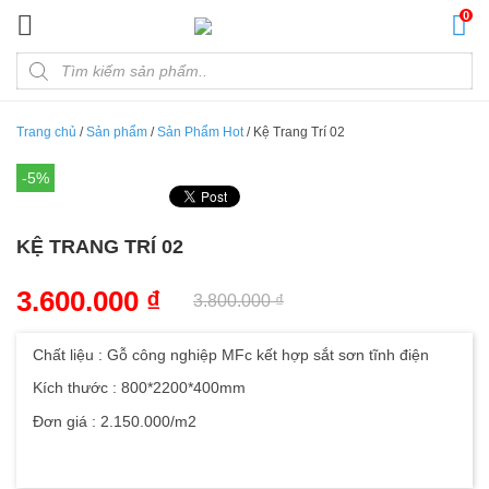
Đến nội dung chính
0
Products search
Trang chủ
/
Sản phẩm
/
Sản Phẩm Hot
/
Kệ Trang Trí 02
-5%
KỆ TRANG TRÍ 02
3.600.000
₫
3.800.000
₫
Chất liệu : Gỗ công nghiệp MFc kết hợp sắt sơn tĩnh điện
Kích thước : 800*2200*400mm
Đơn giá : 2.150.000/m2