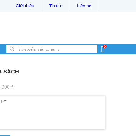
Giới thiệu
Tin tức
Liên hệ
0
Products search
Á SÁCH
0.000
₫
 MFC