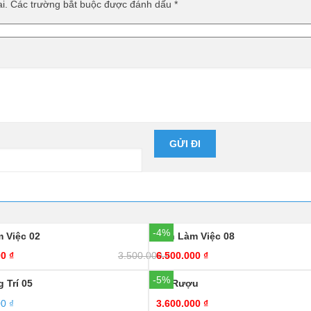
i.
Các trường bắt buộc được đánh dấu
*
-4%
 Việc 02
Bàn Làm Việc 08
00
₫
3.500.000
6.500.000
₫
₫
-5%
 Trí 05
Kệ Rượu
00
₫
3.600.000
₫