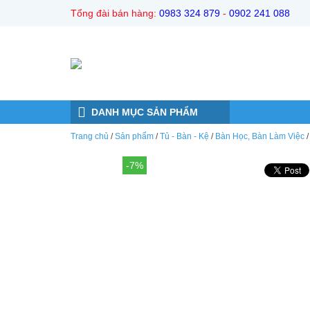
Đến nội dung chính
Tổng đài bán hàng:
0983 324 879
-
0902 241 088
DANH MỤC SẢN PHẨM
Trang chủ
/
Sản phẩm
/
Tủ - Bàn - Kệ
/
Bàn Học, Bàn Làm Việc
-7%