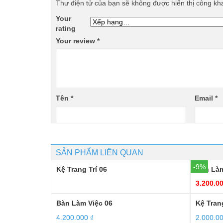
Thư điện tử của bạn sẽ không được hiển thị công kha
Your
rating
Your review
*
Tên
*
Email
*
SẢN PHẨM LIÊN QUAN
-9%
Kệ Trang Trí 06
Bàn Làm
3.200.0
Bàn Làm Việc 06
Kệ Trang
4.200.000
₫
2.000.0